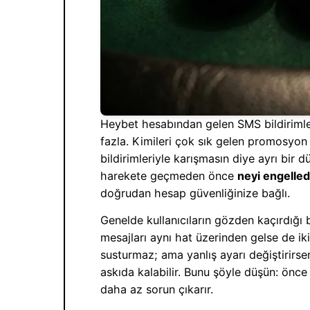
Heybet hesabından gelen SMS bildirimler
fazla. Kimileri çok sık gelen promosyon 
bildirimleriyle karışmasın diye ayrı bir
harekete geçmeden önce
neyi engelledi
doğrudan hesap güvenliğinize bağlı.
Genelde kullanıcıların gözden kaçırdığı b
mesajları aynı hat üzerinden gelse de iki
susturmaz; ama yanlış ayarı değiştirirs
askıda kalabilir. Bunu şöyle düşün: ön
daha az sorun çıkarır.