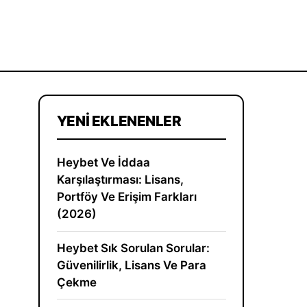
YENI EKLENENLER
Heybet Ve İddaa
Karşılaştırması: Lisans,
Portföy Ve Erişim Farkları
(2026)
Heybet Sık Sorulan Sorular:
Güvenilirlik, Lisans Ve Para
Çekme