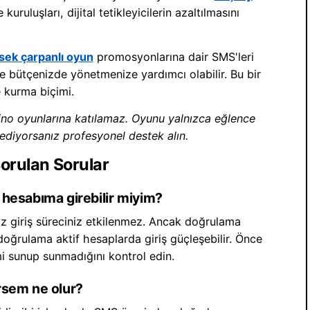
ruluşları, dijital tetikleyicilerin azaltılmasını
sek çarpanlı oyun
promosyonlarına dair SMS'leri
bütçenizde yönetmenize yardımcı olabilir. Bu bir
de kurma biçimi.
sino oyunlarına katılamaz. Oyunu yalnızca eğlence
ssediyorsanız profesyonel destek alın.
orulan Sorular
hesabıma girebilir miyim?
z giriş süreciniz etkilenmez. Ancak doğrulama
 doğrulama aktif hesaplarda giriş güçleşebilir. Önce
i sunup sunmadığını kontrol edin.
rsem ne olur?