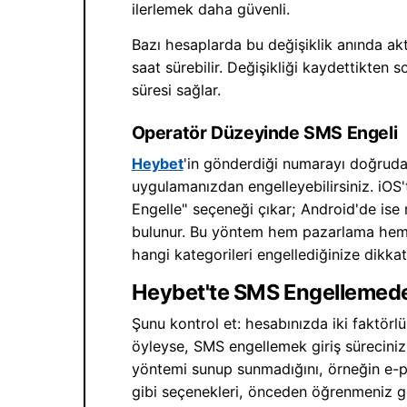
ilerlemek daha güvenli.
Bazı hesaplarda bu değişiklik anında akt
saat sürebilir. Değişikliği kaydettikten 
süresi sağlar.
Operatör Düzeyinde SMS Engeli
Heybet
'in gönderdiği numarayı doğruda
uygulamanızdan engelleyebilirsiniz. iOS'
Engelle" seçeneği çıkar; Android'de is
bulunur. Bu yöntem hem pazarlama hem d
hangi kategorileri engellediğinize dikkat
Heybet'te SMS Engellemede
Şunu kontrol et: hesabınızda iki faktörl
öyleyse, SMS engellemek giriş sürecinizi
yöntemi sunup sunmadığını, örneğin e-
gibi seçenekleri, önceden öğrenmeniz ge