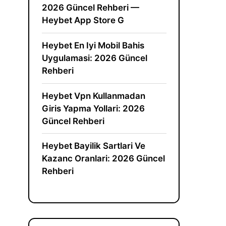
2026 Güncel Rehberi —
Heybet App Store G
Heybet En Iyi Mobil Bahis
Uygulamasi: 2026 Güncel
Rehberi
Heybet Vpn Kullanmadan
Giris Yapma Yollari: 2026
Güncel Rehberi
Heybet Bayilik Sartlari Ve
Kazanc Oranlari: 2026 Güncel
Rehberi