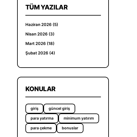
TÜM YAZILAR
Haziran 2026 (5)
Nisan 2026 (3)
Mart 2026 (18)
Şubat 2026 (4)
KONULAR
giriş
güncel giriş
para yatırma
minimum yatırım
para çekme
bonuslar