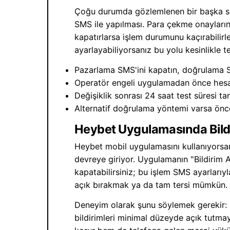
Çoğu durumda gözlemlenen bir başka s
SMS ile yapılması. Para çekme onaylarını
kapatırlarsa işlem durumunu kaçırabilirler
ayarlayabiliyorsanız bu yolu kesinlikle te
Pazarlama SMS'ini kapatın, doğrulama SM
Operatör engeli uygulamadan önce hesap
Değişiklik sonrası 24 saat test süresi tan
Alternatif doğrulama yöntemi varsa önce
Heybet Uygulamasında Bild
Heybet mobil uygulamasını kullanıyorsan
devreye giriyor. Uygulamanın "Bildirim 
kapatabilirsiniz; bu işlem SMS ayarlarıyl
açık bırakmak ya da tam tersi mümkün.
Deneyim olarak şunu söylemek gerekir: 
bildirimleri minimal düzeyde açık tutmay