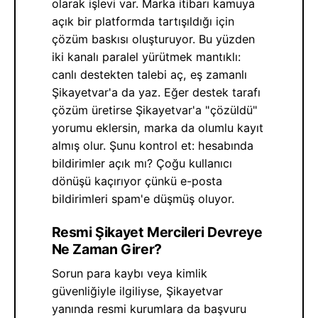
olarak işlevi var. Marka itibarı kamuya
açık bir platformda tartışıldığı için
çözüm baskısı oluşturuyor. Bu yüzden
iki kanalı paralel yürütmek mantıklı:
canlı destekten talebi aç, eş zamanlı
Şikayetvar'a da yaz. Eğer destek tarafı
çözüm üretirse Şikayetvar'a "çözüldü"
yorumu eklersin, marka da olumlu kayıt
almış olur. Şunu kontrol et: hesabında
bildirimler açık mı? Çoğu kullanıcı
dönüşü kaçırıyor çünkü e-posta
bildirimleri spam'e düşmüş oluyor.
Resmi Şikayet Mercileri Devreye
Ne Zaman Girer?
Sorun para kaybı veya kimlik
güvenliğiyle ilgiliyse, Şikayetvar
yanında resmi kurumlara da başvuru