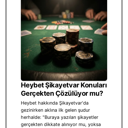
Heybet Şikayetvar Konuları
Gerçekten Çözülüyor mu?
Heybet hakkında Şikayetvar'da
gezinirken aklına ilk gelen şudur
herhalde: "Buraya yazılan şikayetler
gerçekten dikkate alınıyor mu, yoksa