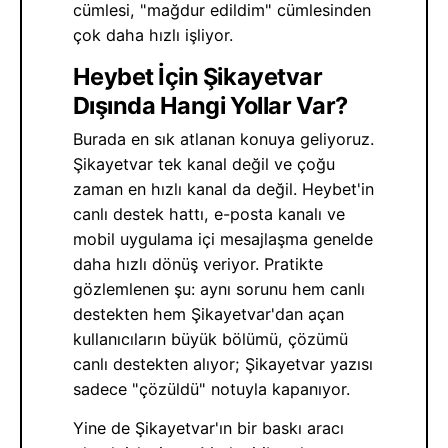
cümlesi, "mağdur edildim" cümlesinden
çok daha hızlı işliyor.
Heybet İçin Şikayetvar
Dışında Hangi Yollar Var?
Burada en sık atlanan konuya geliyoruz.
Şikayetvar tek kanal değil ve çoğu
zaman en hızlı kanal da değil. Heybet'in
canlı destek hattı, e-posta kanalı ve
mobil uygulama içi mesajlaşma genelde
daha hızlı dönüş veriyor. Pratikte
gözlemlenen şu: aynı sorunu hem canlı
destekten hem Şikayetvar'dan açan
kullanıcıların büyük bölümü, çözümü
canlı destekten alıyor; Şikayetvar yazısı
sadece "çözüldü" notuyla kapanıyor.
Yine de Şikayetvar'ın bir baskı aracı