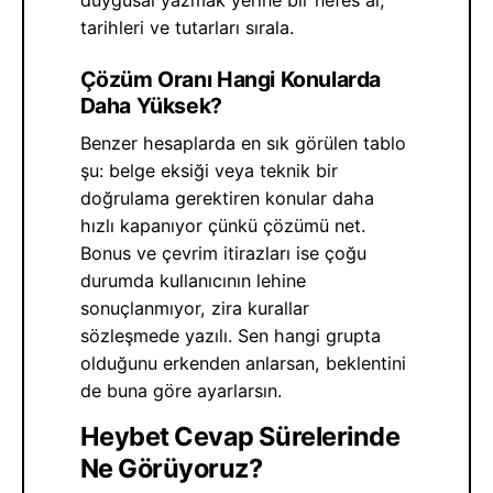
duygusal yazmak yerine bir nefes al,
tarihleri ve tutarları sırala.
Çözüm Oranı Hangi Konularda
Daha Yüksek?
Benzer hesaplarda en sık görülen tablo
şu: belge eksiği veya teknik bir
doğrulama gerektiren konular daha
hızlı kapanıyor çünkü çözümü net.
Bonus ve çevrim itirazları ise çoğu
durumda kullanıcının lehine
sonuçlanmıyor, zira kurallar
sözleşmede yazılı. Sen hangi grupta
olduğunu erkenden anlarsan, beklentini
de buna göre ayarlarsın.
Heybet Cevap Sürelerinde
Ne Görüyoruz?