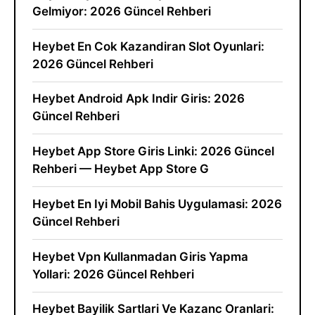
Gelmiyor: 2026 Güncel Rehberi
Heybet En Cok Kazandiran Slot Oyunlari:
2026 Güncel Rehberi
Heybet Android Apk Indir Giris: 2026
Güncel Rehberi
Heybet App Store Giris Linki: 2026 Güncel
Rehberi — Heybet App Store G
Heybet En Iyi Mobil Bahis Uygulamasi: 2026
Güncel Rehberi
Heybet Vpn Kullanmadan Giris Yapma
Yollari: 2026 Güncel Rehberi
Heybet Bayilik Sartlari Ve Kazanc Oranlari: